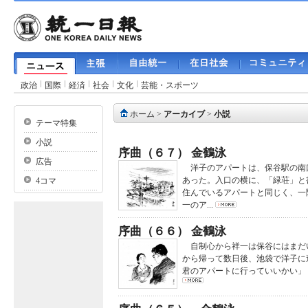
政治
国際
経済
社会
文化
芸能・スポーツ
ホーム
>
アーカイブ
>
小説
テーマ特集
小説
序曲（６７） 金鶴泳
広告
洋子のアパートは、保谷駅の南
あった。入口の横に、「緑荘」と
4コマ
住んでいるアパートと同じく、一
一のア...
序曲（６６） 金鶴泳
自制心から祥一は保谷にはまだ
から帰って数日後、池袋で洋子に
君のアパートに行っていいかい」 