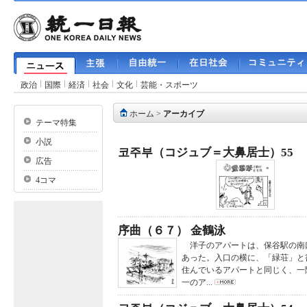
政治
国際
経済
社会
文化
芸能・スポーツ
ホーム
>
アーカイブ
テーマ特集
小説
코주부（コジュブ＝大鼻居士）55
広告
4コマ
序曲（６７） 金鶴泳
洋子のアパートは、保谷駅の南
あった。入口の横に、「緑荘」と
住んでいるアパートと同じく、一
一のア...