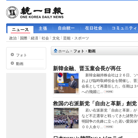
政治
国際
経済
社会
文化
芸能・スポーツ
ホーム
>
フォト・動画
フォト
動画
新韓金融、晋玉童会長が再任
新韓金融持株会社は２６日、ソ
および臨時取締役会を開催し、晋
会長として再選任した。任期は３
への飛躍に...
救国の右派新党「自由と革新」創党
若い右派新党「自由と革新」が
など不正選挙と戦ってきた諸勢力
明闘争の先鋒に立った若い愛国保
００人余り...