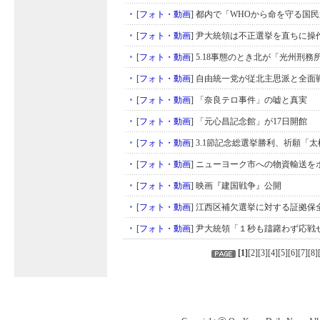
[
フォト・動画
]
都内で「WHOから命を守る国民
[
フォト・動画
]
尹大統領は不正選挙を直ちに操
[
フォト・動画
]
5.18事態のとき北が「光州刑務
[
フォト・動画
]
自由統一党が従北主思派と全面
[
フォト・動画
]
「奈良テロ事件」の嘘と真実
[
フォト・動画
]
「元心昌記念館」が17日開館
[
フォト・動画
]
3.1節記念総選挙勝利、祈願「
[
フォト・動画
]
ニューヨーク市への物資輸送を
[
フォト・動画
]
映画『建国戦争』公開
[
フォト・動画
]
江西区補欠選挙に対する証拠保
[
フォト・動画
]
尹大統領「１秒も躊躇わず応戦
[
1
]
[
2
][
3
][
4
][
5
][
6
][
7
][
8
]