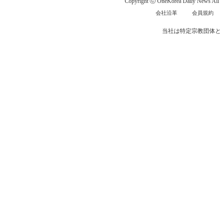
Copyright ⓒ OneKorea Daily News All r
会社沿革
会員規約
当社は特定宗教団体