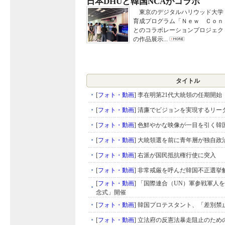
日本DHUと韓国NCAがコラボ
東京のデジタルハリウッド大学
育成プログラム「Ｎｅｗ Ｃｏｎ
とのコラボレーションプロジェク
の作品展示...
タイトル
[
フォト・動画
]
李在明第21代大統領の任期開始
[
フォト・動画
]
清廉でビジョンを実現するリー
[
フォト・動画
]
色鮮やかな映像が一目を引く韓
[
フォト・動画
]
大統領選を前に青年層が独自政
[
フォト・動画
]
右派が国民抵抗権行使に突入
[
フォト・動画
]
非常戒厳を呼んだ韓国不正選挙
[
フォト・動画
]
「国際連合（UN）軍参戦軍人
念式」開催
[
フォト・動画
]
韓国プロテスタント、「差別禁
[
フォト・動画
]
立法府の反憲法暴走阻止のため