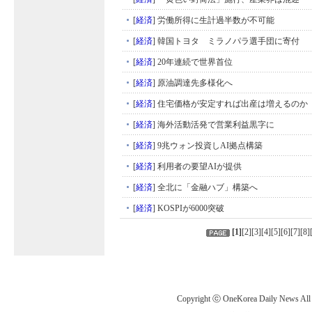
[
経済
]
労働所得に生計過半数が不可能
[
経済
]
韓国トヨタ ミラノパラ選手団に寄付
[
経済
]
20年連続で世界首位
[
経済
]
原油調達先多様化へ
[
経済
]
住宅価格が安定すれば出産は増えるのか
[
経済
]
海外活動活発で営業利益黒字に
[
経済
]
9兆ウォン投資しAI拠点構築
[
経済
]
利用者の要望AIが提供
[
経済
]
全北に「金融ハブ」構築へ
[
経済
]
KOSPIが6000突破
[
1
]
[
2
][
3
][
4
][
5
][
6
][
7
][
8
]
Copyright ⓒ OneKorea Daily News All r