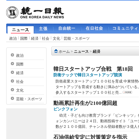
政治
国際
経済
社会
文化
芸能・スポーツ
ホーム
>
ニュース
>
経済
政治
国際
韓日スタートアップ合戦 第18回
経済
防衛テックで韓日スタートアップ競演
防衛産業スタートアップ１００社を育成 中東情
社会
タートアップを育成する動きに弾みがついている
文化
参入するスタートアップ１００社と売...
芸能・スポーツ
動画累計再生が2100億回超
ピンクフォン
幼児・子ども向け教育ブランド「ピンキッツ」
ォンカンパニーは２４日、動画投稿サイト「ユー
数が２１００億回、チャンネル登録者数が３億人を突
石油供給安定に対策策定を指示