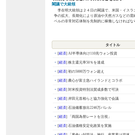
閣議で大統領
李在明大統領は２４日の閣議で、米国・イスラ
争の拡大、長期化により原油や天然ガスなどの需
ベルの非常対応体制を先制的に稼働しなければならな
タイトル
[
経済
]
AI半導体向け110兆ウォン投資
[
経済
]
株主還元率50％を達成
[
経済
]
初の5000万ウォン超え
[
経済
]
農心が富士急ハイランドとコラボ
[
経済
]
対米投資特別法賛成多数で可決
[
経済
]
岸田元首相らと協力強化で会議
[
経済
]
石油備蓄放出2246万バレル
[
経済
]
「両国為替レートを注視」
[
経済
]
石油価格安定化政策を実施
[
経済
]
「黄色い封筒法」施行、産業界は混迷