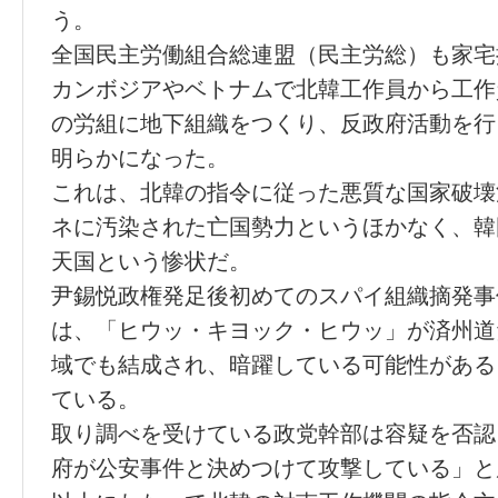
う。
全国民主労働組合総連盟（民主労総）も家宅
カンボジアやベトナムで北韓工作員から工作
の労組に地下組織をつくり、反政府活動を行
明らかになった。
これは、北韓の指令に従った悪質な国家破壊
ネに汚染された亡国勢力というほかなく、韓
天国という惨状だ。
尹錫悦政権発足後初めてのスパイ組織摘発事
は、「ヒウッ・キヨック・ヒウッ」が済州道
域でも結成され、暗躍している可能性がある
ている。
取り調べを受けている政党幹部は容疑を否認
府が公安事件と決めつけて攻撃している」と