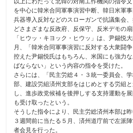
以上にわたって北韓の対南工作機関の指令文
を中心に韓米合同軍事演習中断、韓日米軍事
兵器導入反対などのスローガンで抗議集会、
どさまざまな反政府、反保守、反米デモの扇
「ヒウッ・キヨック・ヒウッ」は、尹錫悦大
月、「韓米合同軍事演習に反対する大衆闘争
控えた尹錫悦氏はもちろん、米国にも強力な
ばならない」という内容の指令を受けた。
さらには、「民主労総４・３統一委員会、学
部、建設労組済州支部をはじめとする労組と
し、進歩政党候補を後押しする支持運動を展
も受け取ったという。
そうした指令により、民主労総済州本部は昨
３週間前に当たる５月、済州道庁前で左派陣
者会見を行った。