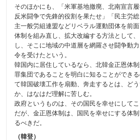
そのほかにも、「米軍基地撤廃、北南宣言履
反米闘争で先鋒的役割を果たせ」「民主労総
主一般労組連盟などリベラル運動団体を前面
体制を組み直し、拡大改編する方法として、
し、そこに地域の中道層を網羅させ闘争動力
令を受けたという。
韓国内に居住しているなら、北韓金正恩体制
罪集団であることを明白に知ることができる
て韓国破壊工作を扇動、奔走するとは、どう
か、はなはだ理解に苦しむ。
政府というものは、その国民を幸せにしてこ
だが、金正恩体制は、国民を幸せにする体制
るべきだ。
（韓登）