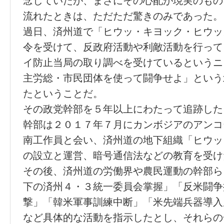
念していたが、まさにその心配が現実のもの
流れたときは、ただただ驚きのみであった。
過日、済州道で「ヒウッ・キヨック・ヒウッ
令を受けて、反政府活動や利敵活動を行って
イ防止当局の取り調べを受けているというニ
主労総・市民団体を使って闘争せよ」という
たということだ。
その政党幹部を５年以上にわたって追跡した
幹部は２０１７年７月にカンボジアのアンコ
南工作員と会い、済州道の地下組織「ヒウッ
の設立と運営、暗号通信法などの教育を受け
その後、済州道の労働界や農民運動の幹部ら
下の済州４・３統一委員会掌握」「反米闘争
撃」「韓米軍事訓練中断」「米先端兵器導入
など具体的な活動を指示したとし、それらの