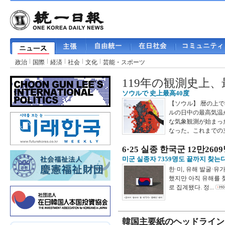
政治
国際
経済
社会
文化
芸能・スポーツ
119年の観測史上
ソウルで 史上最高40度
【ソウル】 暦の上
ルの日中の最高気温
な気象観測が始まった
なった。これまでの立
6·25 실종 한국군 12만2609
미군 실종자 7359명도 끝까지 찾는
한·미, 유해 발굴·유
했지만 아직 유해를 찾
로 집계됐다. 정...
韓国主要紙のヘッドライ