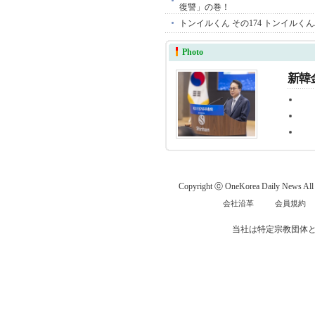
復讐」の巻！
トンイルくん その174 トンイル
Photo
新韓
救国
日本
李在
Copyright ⓒ OneKorea Daily News All r
会社沿革
会員規約
当社は特定宗教団体