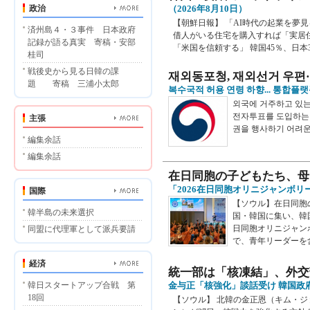
政治
（2026年8月10日）
【朝鮮日報】 「AI時代の起業を夢見る
済州島４・３事件 日本政府
借人がいる住宅を購入すれば「実居
記録が語る真実 寄稿・安部
「米国を信頼する」 韓国45％、日本35％&
桂司
戦後史から見る日韓の課
재외동포청, 재외선거 우편
題 寄稿 三浦小太郎
복수국적 허용 연령 하향... 통합플
외국에 거주하고 있는
전자투표를 도입하는 
主張
권을 행사하기 어려운 
編集余話
編集余話
在日同胞の子どもたち、母
「2026在日同胞オリニジャンボ
国際
【ソウル】在日同胞
韓半島の未来選択
国・韓国に集い、韓国
日同胞オリニジャン
同盟に代理軍として派兵要請
で、青年リーダーを含
経済
統一部は「核凍結」、外交
韓日スタートアップ合戦 第
金与正「核強化」談話受け 韓国政
18回
【ソウル】 北韓の金正恩（キム・