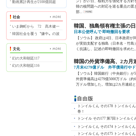
ン）が27日、核戦力を強化する方
動画累計再生が2100億回超
韓の核問題への対応を巡る重点の置
部...
社会
韓国、独島領有権主張の日
いま麹町から 72 髙木健一
日本公使呼んで 即時撤回を要求
韓国社会を覆う〝嫌中〟の波
【ソウル】 政府は4日、日本政府が同
が実効支配する独島（日本名・竹島
文化
く抗議し、記述の即時撤回を求めた。
幻の大和朝廷117
韓国の外貨準備高、2カ月
幻の大和朝廷116
7月末4279億ドル 外平債発行や
【ソウル】韓国銀行（中央銀行）が
外貨準備高は4279億5000万ドル（約
万ドル増加した。増加は2カ月連続とな
トンイルくん その178 トンイル
巻！
トンイル その177 第7回トンイルく
トンイルくん その174 トンイルく
トンイルくん その175 トンイル