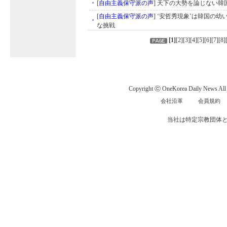
[
自由主義保守派の声
]
天下の大勢を論じない韓国
[
自由主義保守派の声
]
‘安哲秀現象’は韓国の幼
な挑戦
[
1
]
[
2
][
3
][
4
][
5
][
6
][
7
][
8
]
Copyright ⓒ OneKorea Daily News All r
会社沿革
会員規約
当社は特定宗教団体