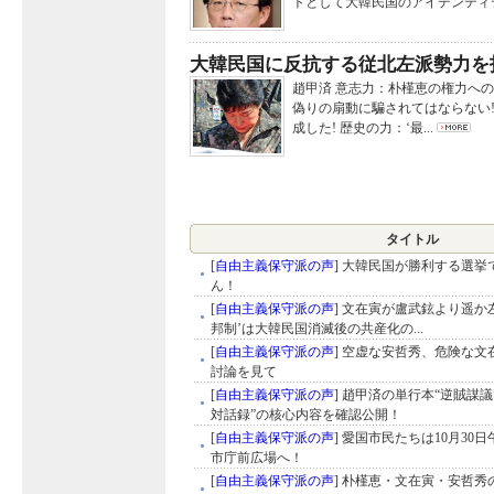
トとして大韓民国のアイデンティテ
大韓民国に反抗する従北左派勢力を
趙甲済 意志力：朴槿恵の権力への
偽りの扇動に騙されてはならない!
成した! 歴史の力：‘最...
タイトル
[
自由主義保守派の声
]
大韓民国が勝利する選挙
ん！
[
自由主義保守派の声
]
文在寅が盧武鉉より遥か
邦制’は大韓民国消滅後の共産化の...
[
自由主義保守派の声
]
空虚な安哲秀、危険な文
討論を見て
[
自由主義保守派の声
]
趙甲済の単行本“逆賊謀議
対話録”の核心内容を確認公開！
[
自由主義保守派の声
]
愛国市民たちは10月30日
市庁前広場へ！
[
自由主義保守派の声
]
朴槿恵・文在寅・安哲秀の