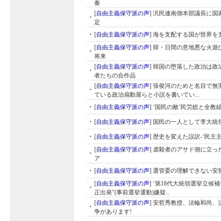
奏
[
自由主義保守派の声
]
汎民連南側本部議長に国
定
[
自由主義保守派の声
]
海を支配する国が世界を支
[
自由主義保守派の声
]
韓・日間の意地悪な火遊
将来
[
自由主義保守派の声
]
韓国の堕落した政治は政
者たちの合作品
[
自由主義保守派の声
]
張俊河のためと名目で無
ている政治扇動屋らと小説を書いてい...
[
自由主義保守派の声
]
‘国民の敵’民労総と全教
[
自由主義保守派の声
]
国民の一人として李大統
[
自由主義保守派の声
]
歴史を変えた誤訳-‘民主主
[
自由主義保守派の声
]
虐殺者のアサド側に立っ
ア
[
自由主義保守派の声
]
選管委の理解できない安
[
自由主義保守派の声
]
‘第18代大統領選挙立候補
正出発”(事前選挙運動)嫌疑...
[
自由主義保守派の声
]
安哲秀教授、法輪和尚、
争があります!