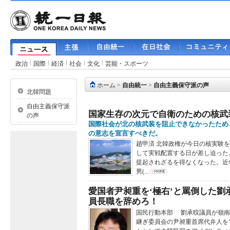
政治
国際
経済
社会
文化
芸能・スポーツ
ホーム
>
自由統一
>
自由主義保守派の声
北韓問題
自由主義保守派
国家生存の次元で自衛のための核武
の声
国際社会が北の核武装を阻止できなかったため
の意志を宣言すべきだ。
趙甲済 北韓政権が今日の核実験
して実戦配置する日が差し迫った
提起されざるを得なくなった。近
男(...
愛国者尹昶重を‘極右’と罵倒した
員長職を辞めろ！
国民行動本部 劉承旼議員が嶺南日
継ぎ委員会の尹昶重首席代弁人を