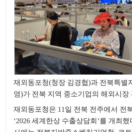
재외동포청
(
청장 김경협
)
과 전북특별
영
)
가 전북 지역 중소기업의 해외시장
재외동포청은
11
일 전북 전주에서 전
‘2026
세계한상 수출상담회
’
를 개최했