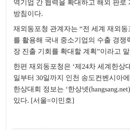
역기업 간 협력을 확대하고 해외 판로
방침이다
.
재외동포청 관계자는
“
전 세계 재외동
를 활용해 국내 중소기업의 수출 경쟁
장 진출 기회를 확대할 계획
”
이라고 
한편 재외동포청은
‘
제
24
차 세계한상
일부터
30
일까지 인천 송도컨벤시아에
한상대회 정보는
‘
한상넷
(hangsang.net)
있다
. [서울=이민호]