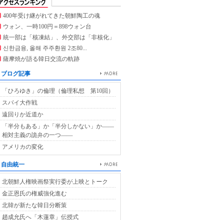
400年受け継がれてきた朝鮮陶工の魂
ウォン、一時100円＝898ウォン台
統一部は「核凍結」、外交部は「非核化」
신한금융, 올해 주주환원 2조80...
薩摩焼が語る韓日交流の軌跡
ブログ記事
「ひろゆき」の倫理（倫理私想 第10回）
スパイ大作戦
遠回りか近道か
「半分もある」か「半分しかない」か――
相対主義の詭弁の一つ――
アメリカの変化
自由統一
北朝鮮人権映画祭実行委が上映とトーク
金正恩氏の権威強化進む
北韓が新たな韓日分断策
趙成允氏へ「木蓮章」伝授式