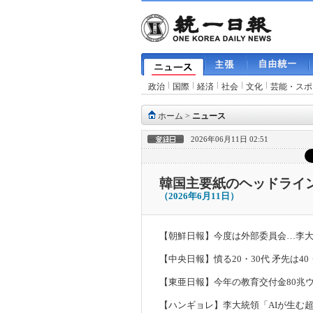
政治
国際
経済
社会
文化
芸能・スポ
ホーム
>
ニュース
2026年06月11日 02:51
韓国主要紙のヘッドライ
（2026年6月11日）
【朝鮮日報】今度は外部委員
会
…
李
【中央日報】憤る
20
・
30
代 矛先は
40
【東
亜
日報】今年の
教
育交付金
80
兆
【ハンギョレ】李大統領「
AI
が生む