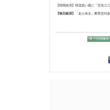
【韓
国経済
】韓流追い風に「文化ユ
【
毎
日
経済
】
「あり余る」
教
育交付