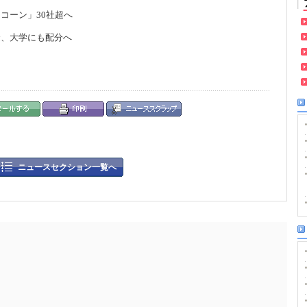
ニコ
ー
ン」
30
社超へ
金、大
学
にも配分へ
ニュースセクション一覧へ