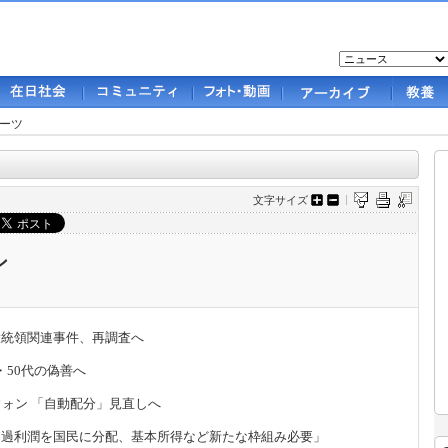
ーツ
文字サイズ
ン
大統領
関
連事件、再調査
へ
・
50
代の
偽
善へ
ウォン 「自動配分」見直しへ
超過利潤を
国
民に分配、基本所得など新たな
枠
組み必要」