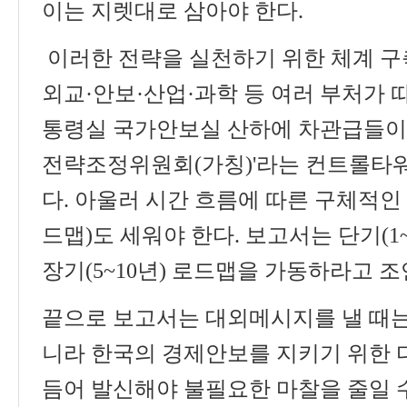
이는 지렛대로 삼아야 한다
.
이러한 전략을 실천하기 위한 체계 
외교
·
안보
·
산업
·
과학 등 여러 부처가 
통령실 국가안보실 산하에 차관급들이
전략조정위원회
(
가칭
)'
라는 컨트롤타워
다
.
아울러 시간 흐름에 따른 구체적인
드맵
)
도 세워야 한다
.
보고서는 단기
(1
장기
(5~10
년
)
로드맵을 가동하라고 
끝으로 보고서는 대외메시지를 낼 때
니라 한국의 경제안보를 지키기 위한 
듬어 발신해야 불필요한 마찰을 줄일 