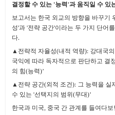
결정할 수 있는
'
능력
'
과 움직일 수 있
보고서는 한국 외교의 방향을 바꾸기
성
'
과
'
전략 공간
'
이라는 두 가지 단어를
다
.
▲
전략적 자율성
(
내적 역량
):
강대국의
국익에 따라 독자적으로 판단하고 결정
의 힘
(
능력
)’
▲
전략 공간
(
외적 조건
):
그 능력을 실
수 있는
'
선택지의 범위
(
무대
)’
한국과 미국
,
중국 간 관계를 들여다보