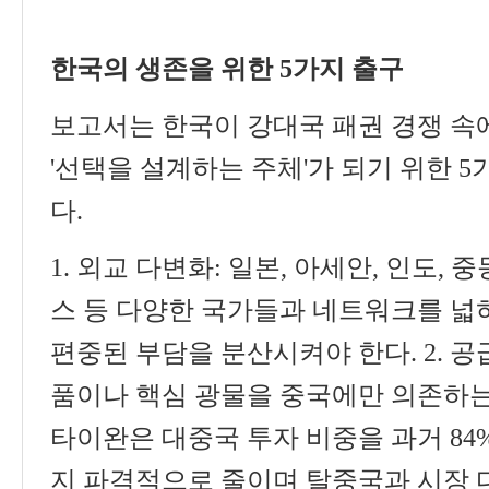
한국의 생존을 위한
5
가지 출구
보고서는 한국이 강대국 패권 경쟁 속
'
선택을 설계하는 주체
'
가 되기 위한
5
다
.
1.
외교 다변화
:
일본
,
아세안
,
인도
,
중
스 등 다양한 국가들과 네트워크를 넓
편중된 부담을 분산시켜야 한다
. 2.
공
품이나 핵심 광물을 중국에만 의존하는
타이완은 대중국 투자 비중을 과거
84
지 파격적으로 줄이며 탈중국과 시장