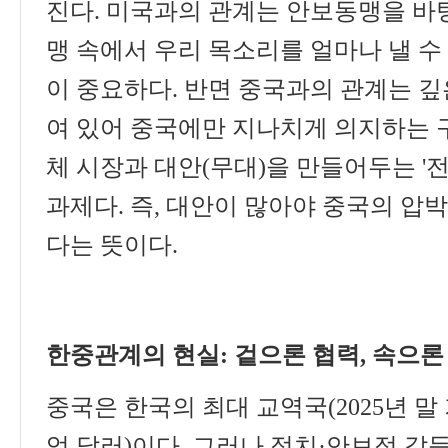
진다
.
미국과의 관계는 안보동맹을 바
맹 속에서 우리 목소리를 얼마나 낼 
이 중요하다
.
반면 중국과의 관계는 깊
여 있어 중국에만 지나치게 의지하는 
체 시장과 대안
(
무대
)
을 만들어두는
'
전
과제다
.
즉
,
대안이 많아야 중국의 압
다는 뜻이다
.
한중관계의 현실
:
겉으론 협력
,
속으론
중국은 한국의 최대 교역국
(2025
년 말
억 달러
)
이다
.
그러나 정치
·
안보적 갈