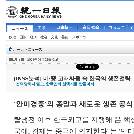
政治
国際
経済
社会
文化
芸能・スポーツ
ホーム
>
ニュース
2026年06月02日 01:54
[INSS분석] 미·중 고래싸움 속 한국의 생존전략
"선택당하지 말고, 한국만의 선택지를 만들어라"
'
안미경중
'
의 종말과 새로운 생존 공식
탈냉전 이후 한국외교를 지탱해 온 핵
국에
,
경제는 중국에 의지한다
"
는
'
안