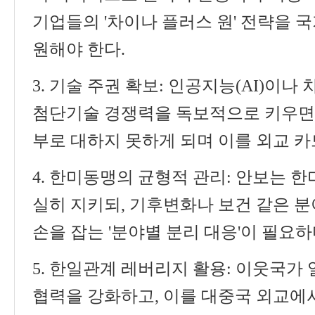
기업들의
'
차이나 플러스 원
'
전략을 국
원해야 한다
.
3.
기술 주권 확보
:
인공지능
(AI)
이나 
첨단기술 경쟁력을 독보적으로 키우면
부로 대하지 못하게 되며 이를 외교 카
4.
한미동맹의 균형적 관리
:
안보는 한
실히 지키되
,
기후변화나 보건 같은 
손을 잡는
'
분야별 분리 대응
'
이 필요하
5.
한일관계 레버리지 활용
:
이웃국가 
협력을 강화하고
,
이를 대중국 외교에