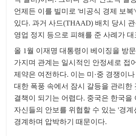
언제든 이를 빌미로
'
비공식 경제 보복
'
있다
.
과거 사드
(THAAD)
배치 당시 관
영업 정지 등으로 피해를 준 사례가 
올
1
월 이재명 대통령이 베이징을 방
가지며 관계는 일시적인 안정세로 접
제약은 여전하다
.
이는 미
·
중 경쟁이나
대한 폭풍 속에서 잠시 갈등을 관리한 
결책이 되기는 어렵다
.
중국은 한국을
자신들의 안보를 위협할 수 있는
'
경계
경계하며 압박하기 때문이다
.