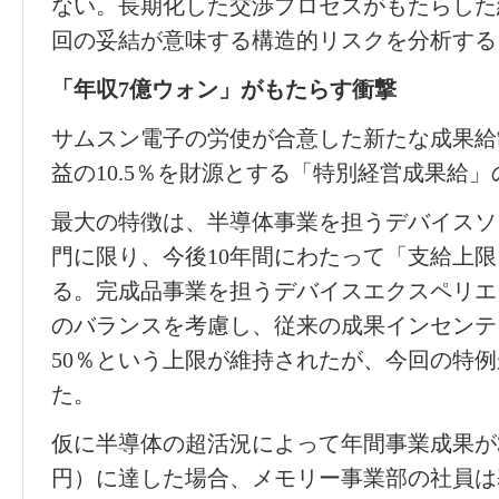
ない。長期化した交
渉
プロセスがもたらした
回の妥結が意味する構造的リスクを分析する
「年
収
7
億ウォン」がもたらす衝
撃
サムスン電子の
労
使が合意した新たな成果給
益の
10.5
％を財源とする「特別
経営
成果給」
最大の特
徴
は、半導体事業を担うデバイスソ
門に限り、今後
10
年間にわたって「支給上限
る。完成品事業を担うデバイスエクスペリエ
のバランスを考慮し、
従来
の成果インセンテ
50
％という上限が維持されたが、今回の特例
た。
仮に半導体の超活況によって年間事業成果が
円）に達した場合、メモリ
ー
事業部の社員は