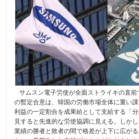
サムスン電子
労
使が全面ストライキの直前
の暫定合意は、韓
国
の
労働
市場全体に重い課
利益の一定割合を成果給として支給する「分
見すると先進的な
労
使協調に見える。しかし
業績の勝者と敗者の間で格差が上下に
広
がる