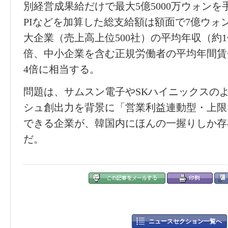
別
経営
成果給だけで最大
5
億
5000
万ウォンを
PI
などを加算した
総
支給額は額面で
7
億ウォ
大企業（
売
上高上位
500
社）の平均年
収
（約
1
倍、中小企業を含む正規
労働
者の平均年間賃
4
倍に相
当
する。
問題は、サムスン電子や
SK
ハイニックスの
シュ創出力を背景に「
営
業利益連動型
・
上限
できる企業が、韓
国内
にほんの一握りしか存
だ。
ニュースセクション一覧へ