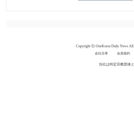
Copyright ⓒ OneKorea Daily News All r
会社沿革
会員規約
当社は特定宗教団体