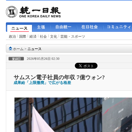
政治
国際
経済
社会
文化
芸能・スポーツ
ホーム
>
ニュース
2026年05月26日 02:30
サムスン電子社員の年収 7億ウォン?
成果給「上限撤廃」で広がる格差