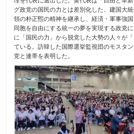
理を代表に選出した。黄代表は「自由と革新
グ政党の国民の力とは差別化した、建国大統
領の朴正煕の精神を継承し、経済・軍事強国
同胞を自由にする統一の夢を実現する政党に
に「国民の力」から脱党した大勢の人々が「
ている。訪韓した国際選挙監視団のモスタン
党と連帯を表明した。