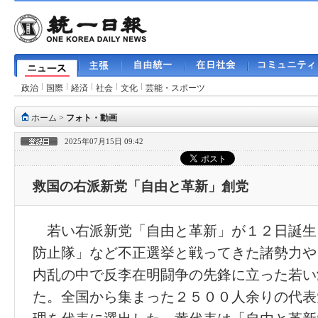
政治
国際
経済
社会
文化
芸能・スポーツ
ホーム
>
フォト・動画
2025年07月15日 09:42
救国の右派新党「自由と革新」創党
若い右派新党「自由と革新」が１２日誕生
防止隊」など不正選挙と戦ってきた諸勢力や
内乱の中で反李在明闘争の先鋒に立った若い
た。全国から集まった２５００人余りの代表