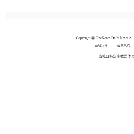
Copyright ⓒ OneKorea Daily News All r
会社沿革
会員規約
当社は特定宗教団体