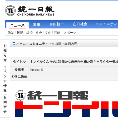
政治
国際
経済
社会
文化
芸能・スポーツ
ホーム
>
コミュニティ
>
自由版
> 詳細内容
お
知
ら
せ
タイトル
トンイルくん その158 新たな未来から来た新キャラクター登
イ
投稿者
Junseok S
ベ
ン
SNSに送信
ト
情
報
お
問
合
せ