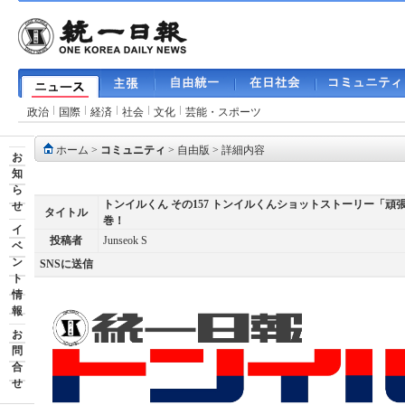
政治
国際
経済
社会
文化
芸能・スポーツ
ホーム
>
コミュニティ
>
自由版
> 詳細内容
お
知
ら
トンイルくん その157 トンイルくんショットストーリー「頑
せ
タイトル
巻！
イ
投稿者
Junseok S
ベ
ン
SNSに送信
ト
情
報
お
問
合
せ