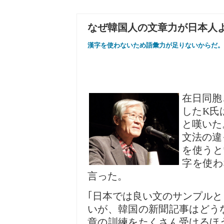
なぜ韓国人の文章力が日本人よ
漢字を使わないため語彙力が足りないからだ。
在日同胞
したK氏
と嘆いた
文法の違
を使うと
字を使わ
言った。
｢日本では良い文のサンプル
いが、韓国の新聞記事はどう
章の訓練をたくさん受けるほ