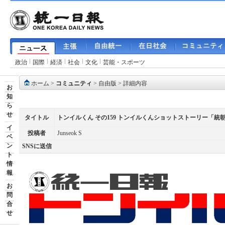
政治
国際
経済
社会
文化
芸能・スポーツ
ホーム
>
コミュニティ
>
自由版
> 詳細内容
お
知
ら
せ
タイトル
トンイルくん その159 トンイルくんショットストーリー「統
イ
投稿者
Junseok S
ベ
ン
SNSに送信
ト
情
報
お
問
合
せ