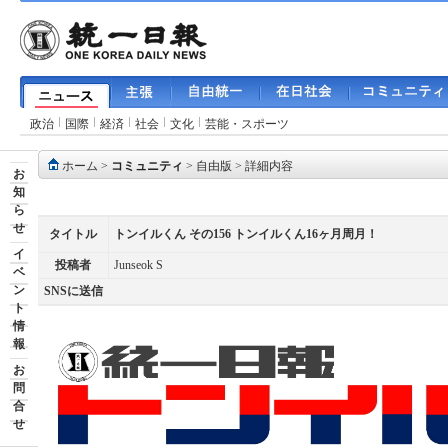
政治
国際
経済
社会
文化
芸能・スポーツ
ホーム
>
コミュニティ
>
自由版
> 詳細内容
お
知
ら
せ
タイトル
トンイルくん その156 トンイルくん16ヶ月周月！
イ
投稿者
Junseok S
ベ
ン
SNSに送信
ト
情
報
お
問
合
せ