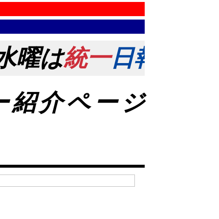
水曜は
統一
日報
の日！
ー紹介ページ