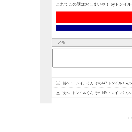
これでこの話はおしまいや！ byトンイ
メモ
前へ :
トンイルくん その147 トンイルく
次へ :
トンイルくん その149 トンイルく
Co