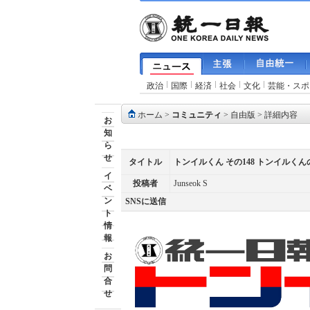
政治
国際
経済
社会
文化
芸能・スポ
ホーム
>
コミュニティ
>
自由版
> 詳細内容
お
知
ら
せ
タイトル
トンイルくん その148 トンイル
イ
投稿者
Junseok S
ベ
ン
SNSに送信
ト
情
報
お
問
合
せ