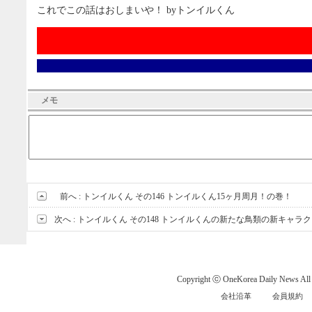
これでこの話はおしまいや！ byトンイルくん
メモ
前へ :
トンイルくん その146 トンイルくん15ヶ月周月！の巻！
次へ :
トンイルくん その148 トンイルくんの新たな鳥類の新キャラ
Copyright ⓒ OneKorea Daily News All r
会社沿革
会員規約