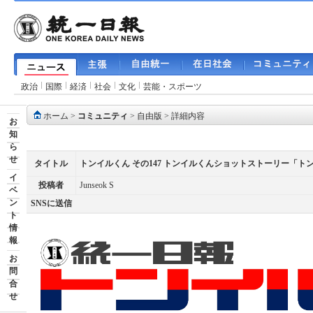
政治
国際
経済
社会
文化
芸能・スポーツ
ホーム
>
コミュニティ
>
自由版
> 詳細内容
お
知
ら
せ
タイトル
トンイルくん その147 トンイルくんショットストーリー「
イ
投稿者
Junseok S
ベ
ン
SNSに送信
ト
情
報
お
問
合
せ