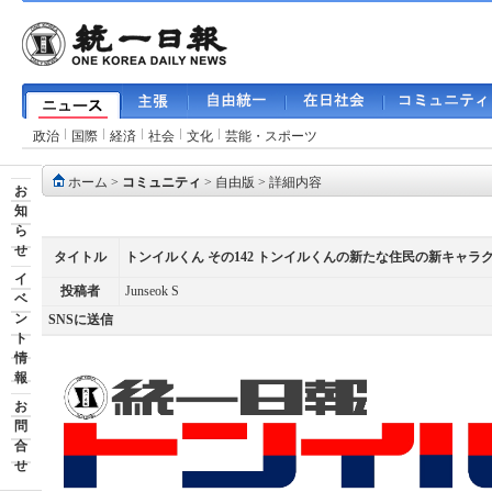
政治
国際
経済
社会
文化
芸能・スポーツ
ホーム
>
コミュニティ
>
自由版
> 詳細内容
お
知
ら
せ
タイトル
トンイルくん その142 トンイルくんの新たな住民の新キャラ
イ
投稿者
Junseok S
ベ
ン
SNSに送信
ト
情
報
お
問
合
せ