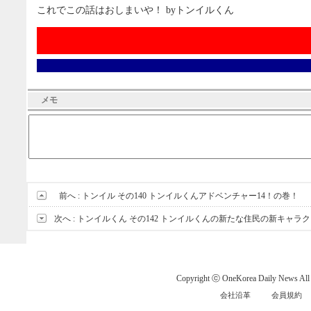
これでこの話はおしまいや！ byトンイルくん
メモ
前へ :
トンイル その140 トンイルくんアドベンチャー14！の巻！
次へ :
トンイルくん その142 トンイルくんの新たな住民の新キャラ
Copyright ⓒ OneKorea Daily News All r
会社沿革
会員規約