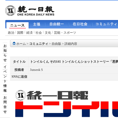
政治
国際
経済
社会
文化
芸能・スポーツ
ホーム
>
コミュニティ
>
自由版
> 詳細内容
お
知
ら
せ
タイトル
トンイルくん その141 トンイルくんショットストーリー「
イ
投稿者
Junseok S
ベ
ン
SNSに送信
ト
情
報
お
問
合
せ