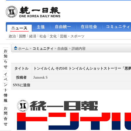
政治
国際
経済
社会
文化
芸能・スポーツ
ホーム
>
コミュニティ
>
自由版
> 詳細内容
お
知
ら
せ
タイトル
トンイルくん その141 トンイルくんショットストーリー「
イ
投稿者
Junseok S
ベ
ン
SNSに送信
ト
情
報
お
問
合
せ