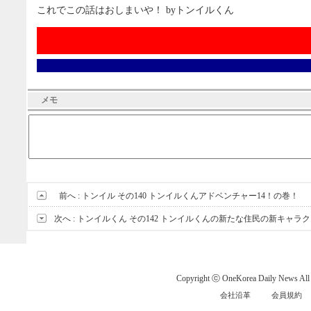
これでこの話はおしまいや！ byトンイルくん
メモ
前へ :
トンイル その140 トンイルくんアドベンチャー14！の巻！
次へ :
トンイルくん その142 トンイルくんの新たな住民の新キャラ
Copyright ⓒ OneKorea Daily News All r
会社沿革
会員規約