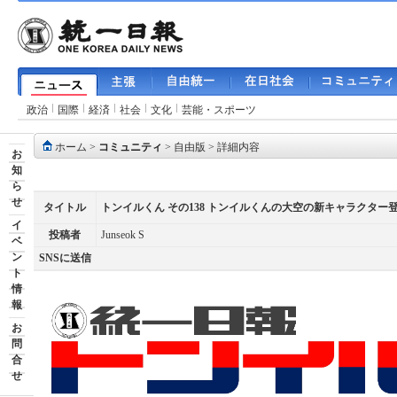
政治
国際
経済
社会
文化
芸能・スポーツ
ホーム
>
コミュニティ
>
自由版
> 詳細内容
お
知
ら
せ
タイトル
トンイルくん その138 トンイルくんの大空の新キャラクター
イ
投稿者
Junseok S
ベ
ン
SNSに送信
ト
情
報
お
問
合
せ