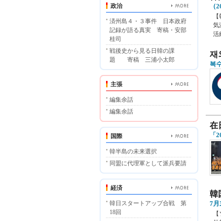
政治
（2
【
済州島４・３事件 日本政府
気
記録が語る真実 寄稿・安部
活
桂司
戦後史から見る日韓の課
재
題 寄稿 三浦小太郎
복수
主張
編集余話
編集余話
在
「
国際
韓半島の未来選択
同盟に代理軍として派兵要請
経済
韓
韓日スタートアップ合戦 第
7
18回
【