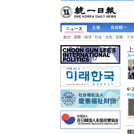
政治
国際
経済
社会
文化
芸能・スポ
上
カー
6·
미군
韓