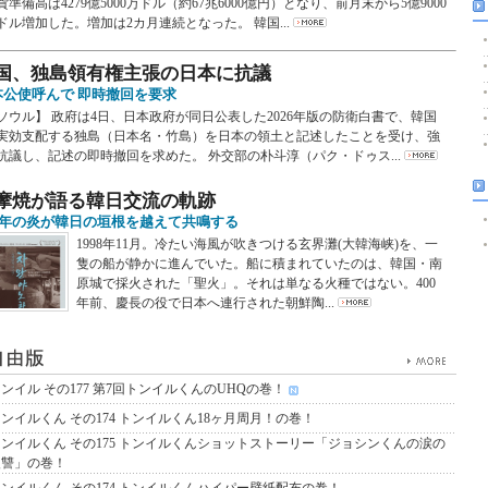
貨準備高は4279億5000万ドル（約67兆6000億円）となり、前月末から5億9000
ドル増加した。増加は2カ月連続となった。 韓国...
国、独島領有権主張の日本に抗議
本公使呼んで 即時撤回を要求
ソウル】 政府は4日、日本政府が同日公表した2026年版の防衛白書で、韓国
実効支配する独島（日本名・竹島）を日本の領土と記述したことを受け、強
抗議し、記述の即時撤回を求めた。 外交部の朴斗淳（パク・ドゥス...
摩焼が語る韓日交流の軌跡
00年の炎が韓日の垣根を越えて共鳴する
1998年11月。冷たい海風が吹きつける玄界灘(大韓海峡)を、一
隻の船が静かに進んでいた。船に積まれていたのは、韓国・南
原城で採火された「聖火」。それは単なる火種ではない。400
年前、慶長の役で日本へ連行された朝鮮陶...
ンイル その177 第7回トンイルくんのUHQの巻！
ンイルくん その174 トンイルくん18ヶ月周月！の巻！
トンイルくん その175 トンイルくんショットストーリー「ジョシンくんの涙の
復讐」の巻！