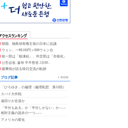
韓国、独島領有権主張の日本に抗議
ウォン、一時100円＝898ウォン台
統一部は「核凍結」、外交部は「非核化」
신한금융, 올해 주주환원 2조80...
薩摩焼が語る韓日交流の軌跡
ブログ記事
「ひろゆき」の倫理（倫理私想 第10回）
スパイ大作戦
遠回りか近道か
「半分もある」か「半分しかない」か――
相対主義の詭弁の一つ――
アメリカの変化