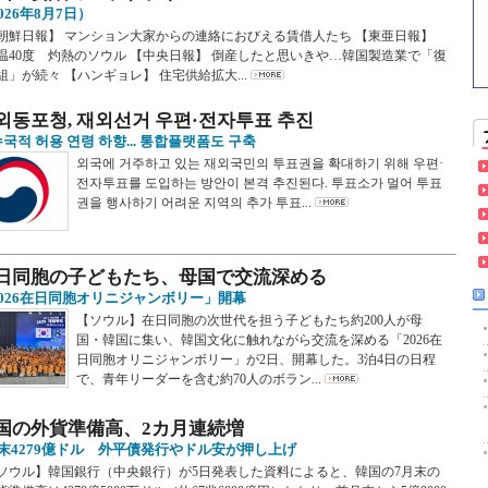
026年8月7日）
朝鮮日報】 マンション大家からの連絡におびえる賃借人たち 【東亜日報】
温40度 灼熱のソウル 【中央日報】 倒産したと思いきや…韓国製造業で「復
組」が続々 【ハンギョレ】 住宅供給拡大...
외동포청, 재외선거 우편·전자투표 추진
국적 허용 연령 하향... 통합플랫폼도 구축
외국에 거주하고 있는 재외국민의 투표권을 확대하기 위해 우편·
전자투표를 도입하는 방안이 본격 추진된다. 투표소가 멀어 투표
권을 행사하기 어려운 지역의 추가 투표...
日同胞の子どもたち、母国で交流深める
2026在日同胞オリニジャンボリー」開幕
【ソウル】在日同胞の次世代を担う子どもたち約200人が母
国・韓国に集い、韓国文化に触れながら交流を深める「2026在
日同胞オリニジャンボリー」が2日、開幕した。3泊4日の日程
で、青年リーダーを含む約70人のボラン...
国の外貨準備高、2カ月連続増
月末4279億ドル 外平債発行やドル安が押し上げ
ソウル】韓国銀行（中央銀行）が5日発表した資料によると、韓国の7月末の