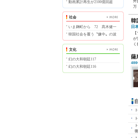
外
動画累計再生が2100億回超
万
社会
韓
日
いま麹町から 72 髙木健一
【
韓国社会を覆う〝嫌中〟の波
が
く
文化
薩
幻の大和朝廷117
4
幻の大和朝廷116
ト
ト