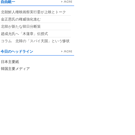
自由統一
北朝鮮人権映画祭実行委が上映とトーク
金正恩氏の権威強化進む
北韓が新たな韓日分断策
趙成允氏へ「木蓮章」伝授式
コラム 北韓の「スパイ天国」という惨状
今日のヘッドライン
日本主要紙
韓国主要メディア