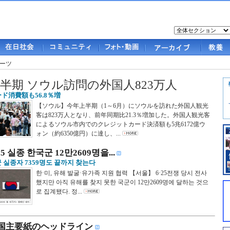
ーツ
半期 ソウル訪問の外国人823万人
ド消費額も56.8％増
【ソウル】今年上半期（1～6月）にソウルを訪れた外国人観光
客は823万人となり、前年同期比21.3％増加した。外国人観光客
によるソウル市内でのクレジットカード決済額も5兆6172億ウ
ォン（約6350億円）に達し、...
25 실종 한국군 12만2609명을...
 실종자 7359명도 끝까지 찾는다
한·미, 유해 발굴·유가족 지원 협력 【서울】 6·25전쟁 당시 전사
했지만 아직 유해를 찾지 못한 국군이 12만2609명에 달하는 것으
로 집계됐다. 정...
国主要紙のヘッドライン